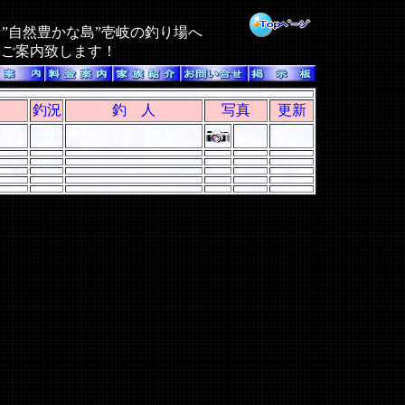
る
”自然豊かな島
”
壱岐の釣り場へ
にご案内致します！
釣況
釣 人
写真
更新