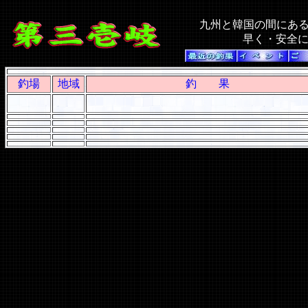
九州と韓国の間にあ
早く・安全
釣場
地域
釣 果