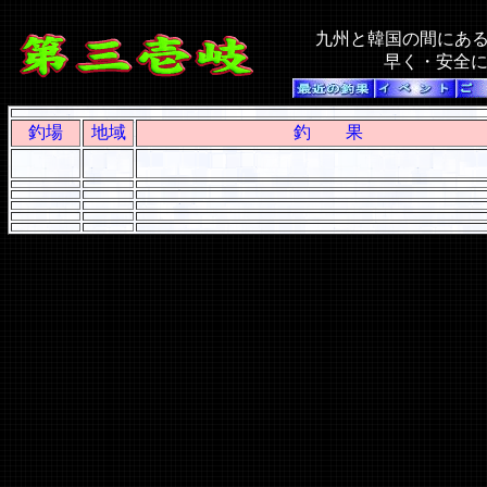
九州と韓国の間にあ
早く・安全
釣場
地域
釣 果