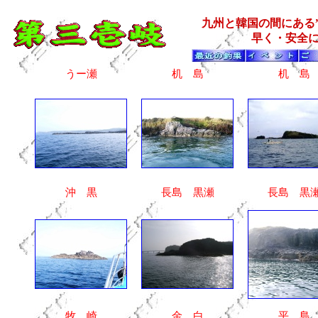
九州と韓国の間にある
早く・安全
うー瀬
机 島
机 島
沖 黒
長島 黒瀬
長島 黒
牧 崎
金 白
平 島