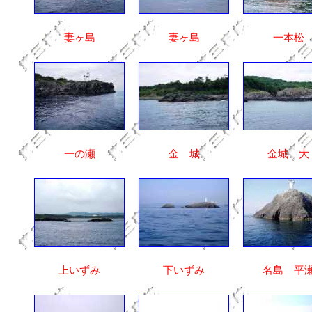
妻ヶ島
妻ヶ島
一本松
一の瀬
金 城
金城 大
上いずみ
下いずみ
名島 平