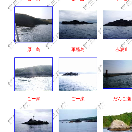
原 島
軍艦島
赤波止
ごー瀬
ごー瀬
だんご瀬