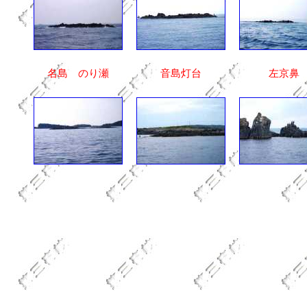
名島 のり瀬
音島灯台
左京鼻